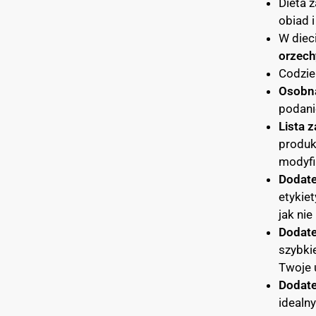
Dieta 
obiad i
W diec
orzech
Codzie
Osobna
podani
Lista 
produk
modyfi
Dodate
etykie
jak ni
Dodate
szybki
Twoje 
Dodat
idealn