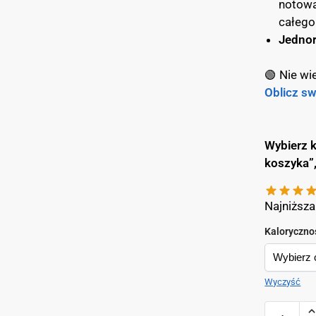
notowa
całego
Jednor
🟢 Nie wi
Oblicz s
Wybierz k
koszyka”
Najniższa
Kaloryczno
Wyczyść