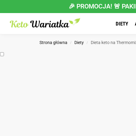
🎉 PROMOCJA! 🚨 PAKI
DIETY
Strona główna
Diety
Dieta keto na Thermomix
/
/