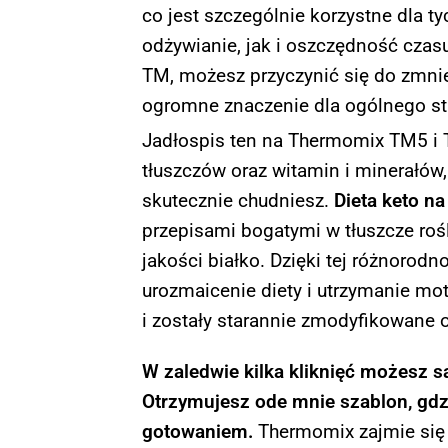
co jest szczególnie korzystne dla t
odżywianie, jak i oszczędność czasu
TM, możesz przyczynić się do zmni
ogromne znaczenie dla ogólnego st
Jadłospis ten na Thermomix TM5 i T
tłuszczów oraz witamin i minerałów
skutecznie chudniesz.
Dieta keto n
przepisami bogatymi w tłuszcze rośli
jakości białko. Dzięki tej różnorod
urozmaicenie diety i utrzymanie mo
i zostały starannie zmodyfikowane 
W zaledwie kilka kliknięć możesz 
Otrzymujesz ode mnie szablon, gdzi
gotowaniem.
Thermomix zajmie się r