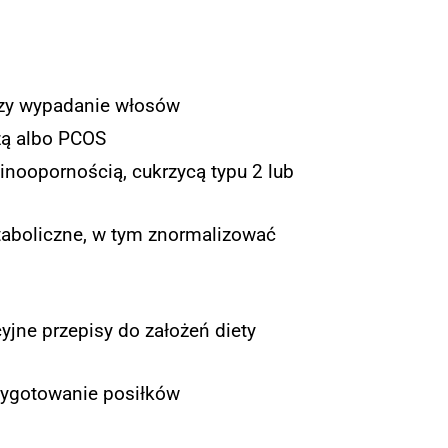
 czy wypadanie włosów
zą albo PCOS
linoopornością, cukrzycą typu 2 lub
taboliczne, w tym znormalizować
yjne przepisy do założeń diety
rzygotowanie posiłków