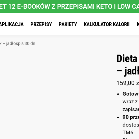
ET 12 E-BOOKÓW Z PRZEPISAMI KETO I LOW C
APLIKACJA
PRZEPISY
PAKIETY
KALKULATOR KALORII
 – jadłospis 30 dni
Dieta
– jad
159,00
z
Gotowy
wraz z
zapisa
90 prz
dostos
TM6.