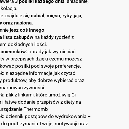
zawiera
3 posiłki każdego dnia
: śniadanie,
 kolacja.
ie znajduje się
nabiał, mięso, ryby, jaja,
y oraz nasiona
.
nnie
jesz coś innego
.
 lista zakupów
na każdy tydzień z
em dokładnych ilości.
zamienników:
porady jak wymieniać
ty w przepisach dzięki czemu możesz
kować posiłki pod swoje preferencje.
k:
niezbędne informacje jak czytać
ty produktów, aby dobrze wybierać oraz
e marnować żywności.
k:
plik z linkami, które umożliwią Ci
e i łatwe dodanie przepisów z diety na
urządzenie Thermomix.
ek:
dziennik postępów do wydrukowania –
y do podtrzymania Twojej motywacji oraz