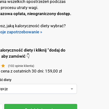
nia wszelkich spostrzeżeń podczas
 procesu utraty wagi.
azowa opłata, nieograniczony dostęp.
esz, jaką kaloryczność diety wybrać?
woje zapotrzebowanie »
aloryczność diety i k
liknij “dodaj do
, aby zamówić
👇
(
102
opinie klienta)
 cena z ostatnich 30 dni:
159,00
zł
ść diety