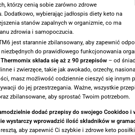
ych, którzy cenią sobie zarówno zdrowe
. Dodatkowo, wybierając jadłospis diety keto na
ejszenia stanów zapalnych w organizmie, co ma
anu zdrowia i samopoczucia.
M6 jest starannie zbilansowany, aby zapewnić odpow
, niezbędnych do prawidłowego funkcjonowania organ
a Thermomix składa się aż z 90 przepisów
– od śniada
nne i zwierzęce, takie jak awokado, orzechy, nasiona,
ności, masz możliwość codziennie cieszyć się innym 
tywacji do jej przestrzegania. Ważne, wszystkie prze
oraz zbilansowane, aby sprostać Twoim potrzebom.
samodzielnie dodać przepisy do swojego Cookidoo i
e wystarczy wprowadzić ilość składników w gramach,
esztą, aby zapewnić Ci szybkie i zdrowe keto posiłki