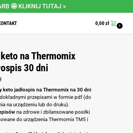
ARB 🤩
KLIKNIJ TUTAJ »
KONTAKT
0,00
zł
0
 keto na Thermomix
łospis 30 dni
ł
 keto jadłospis na Thermomix na 30 dni
 dokładnymi przepisami w formie pdf (do
nia na urządzeniu lub do druku).
episów
na zdrowe i zbilansowane posiłki
owane do urządzenia Thermomix TM5 i